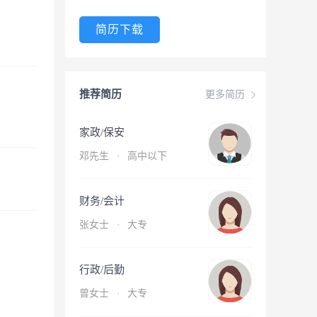
简历下载
推荐简历
更多简历
家政/保安
邓先生
·
高中以下
财务/会计
张女士
·
大专
行政/后勤
曾女士
·
大专